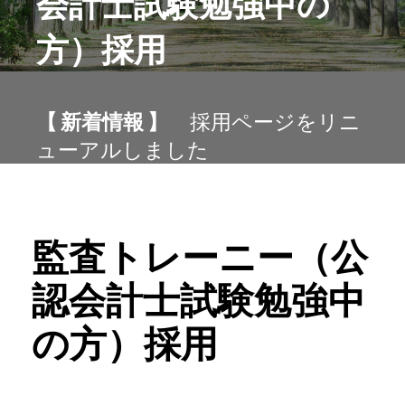
会計士試験勉強中の
方）採用
【 新着情報 】
採用ページをリニ
ューアルしました
監査トレーニー（公
認会計士試験勉強中
の方）採用