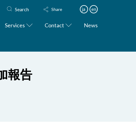
Search
ja
en
Share
Services
Contact
News
加報告