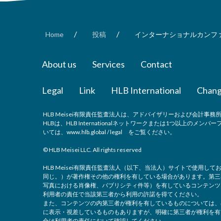
/
/
Home
投稿
インターナショナルカンファ
About us
Services
Contact
Legal
Link
HLB International
Chang
HLB Meisei有限責任監査法人は、アドバイザリーおよび会計事務所の
HLBは、HLB Internationalネットワークまたは1つ以上のメンバー
いては、
www.hlb.global / legal
をご覧ください。
© HLB Meisei LLC. All rights reserved
HLB Meisei有限責任監査法人（以下、当法人）サイトで使用
同じ。）が著作権その他の権利を有している場合があります。第三
写真における肖像権、パブリシティ件等）を有しているコンテンツ
利用者の責任で当該第三者から利用の許諾を得てください。
また、コンテンツの内第三者が権利を有しているものについては、
に表示・視差しているものもありますが、明確に第三者が権利を有
合は利用者の責任において確認してください。